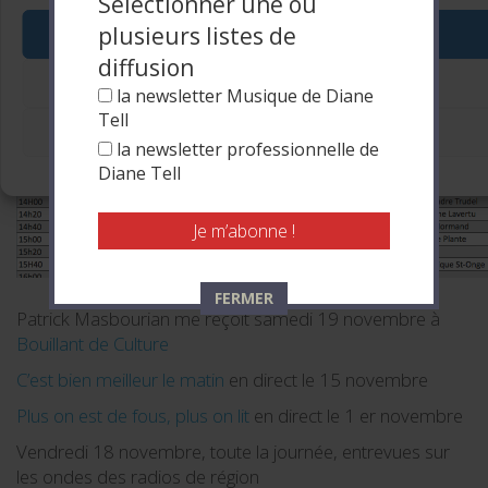
Sélectionner une ou
plusieurs listes de
Accepter
diffusion
Refuser
la newsletter Musique de Diane
Tell
Voir les préférences
la newsletter professionnelle de
Politique de cookies
Diane Tell
FERMER
Patrick Masbourian me reçoit samedi 19 novembre à
Bouillant de Culture
C’est bien meilleur le matin
en direct le 15 novembre
Plus on est de fous, plus on lit
en direct le 1 er novembre
Vendredi 18 novembre, toute la journée, entrevues sur
les ondes des radios de région