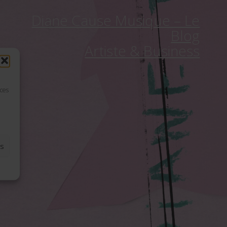
Diane Cause Musique – Le
Blog
Artiste & Business
 ces
es