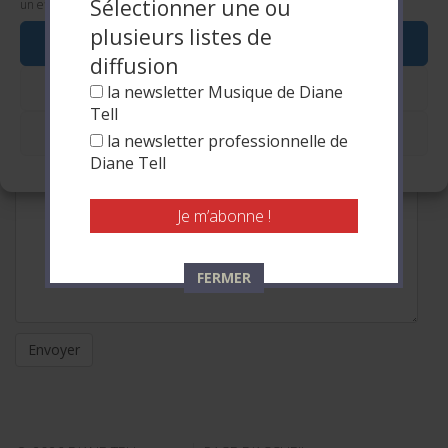
Sélectionner une ou
Adresse email * :
un effet négatif sur certaines caractéristiques et fonctions.
plusieurs listes de
Accepter
diffusion
Refuser
Message :
la newsletter Musique de Diane
Tell
Voir les préférences
la newsletter professionnelle de
Diane Tell
Politique de cookies
FERMER