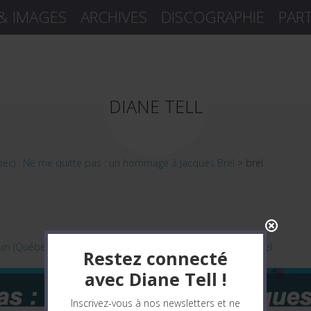
 & IMAGES
ARCHIVES
DISCOGRAPHIE
PAR
DIANE TELL
bec) : Ne me quitte pas : un hommage à Jacques Brel
>
brel
uin (Québec) : Ne me quitte pas : un hommage à Jacques Brel
.
Restez connecté
avec Diane Tell !
Inscrivez-vous à nos newsletters et ne