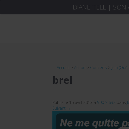
DIANE TELL | SON
Accueil
>
Action
>
Concerts
>
Juin (Qué
brel
Publié le
16 avril 2013
à
900 × 632
dans
J
Suivant →