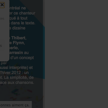
 ces
es