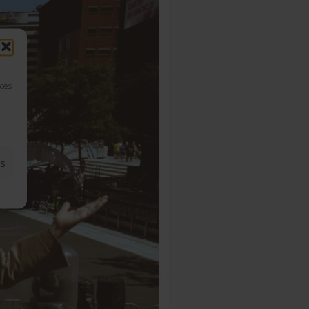
 ces
es