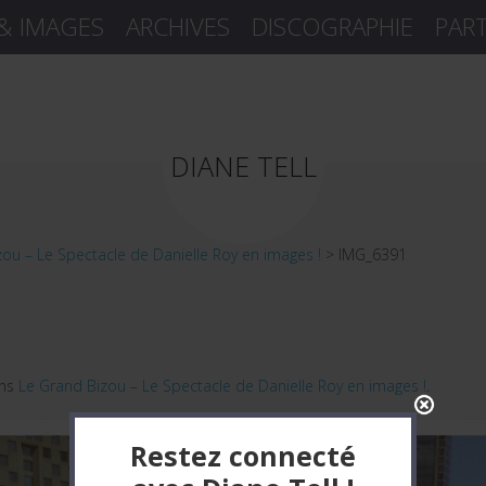
 & IMAGES
ARCHIVES
DISCOGRAPHIE
PAR
DIANE TELL
ou – Le Spectacle de Danielle Roy en images !
>
IMG_6391
ns
Le Grand Bizou – Le Spectacle de Danielle Roy en images !
.
Restez connecté