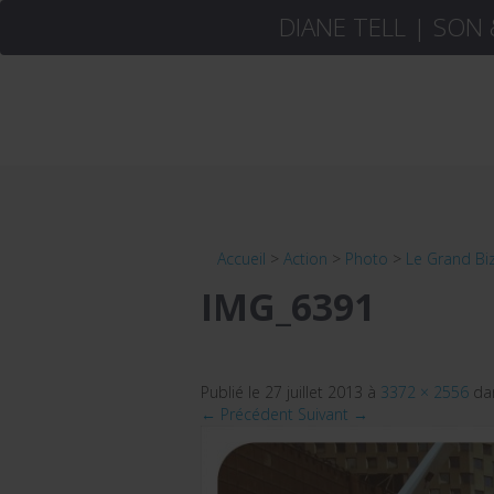
DIANE TELL | SON
Accueil
>
Action
>
Photo
>
Le Grand Biz
IMG_6391
Publié le
27 juillet 2013
à
3372 × 2556
da
← Précédent
Suivant →