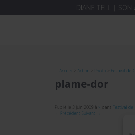
DIANE TELL | SON
Accueil
>
Action
>
Photo
>
Festival de C
plame-dor
Publié le
3 juin 2009
à
×
dans
Festival de 
← Précédent
Suivant →
Pou