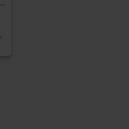
 ces
S
es