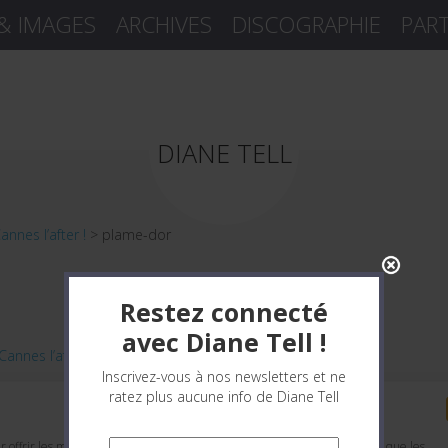
 & IMAGES
ARCHIVES
DISCOGRAPHIE
PAR
DIANE TELL
annes l’after !
>
plame-dor
Restez connecté
avec Diane Tell !
Cannes l’after !
.
Inscrivez-vous à nos newsletters et ne
ratez plus aucune info de Diane Tell
Gérer le consentement
r offrir les meilleures expériences, nous utilisons des technologies telles que les