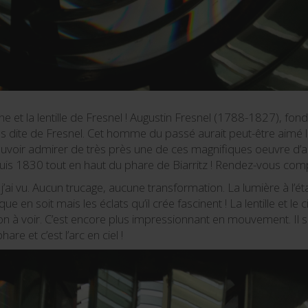
e et la lentille de Fresnel ! Augustin Fresnel (1788-1827), fo
lons dite de Fresnel. Cet homme du passé aurait peut-être aim
ouvoir admirer de très près une de ces magnifiques oeuvre d’ar
puis 1830 tout en haut du phare de Biarritz ! Rendez-vous comp
ai vu. Aucun trucage, aucune transformation. La lumière à l’ét
ue en soit mais les éclats qu’il crée fascinent ! La lentille et 
n à voir. C’est encore plus impressionnant en mouvement. Il s
re et c’est l’arc en ciel !