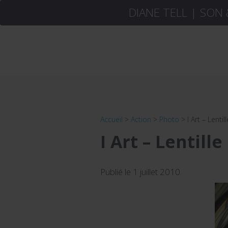
DIANE TELL | SON
Accueil
>
Action
>
Photo
>
I Art – Lenti
I Art – Lentill
Publié le 1 juillet 2010