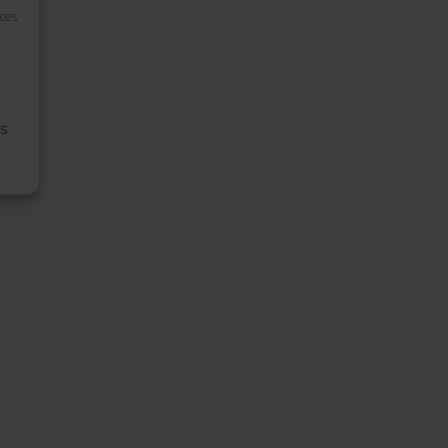
 ces
S
es