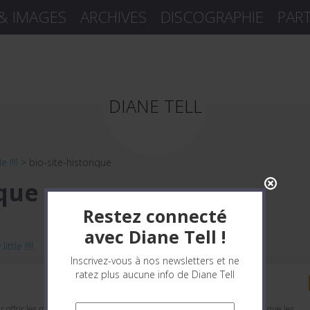
 & IMAGES
ARCHIVES
DISCOGRAPHIE
PAR
DIANE TELL
e !!!!
>
bio-site-historique
ique
Restez connecté
avec Diane Tell !
little !!!!
.
Inscrivez-vous à nos newsletters et ne
ratez plus aucune info de Diane Tell
Gérer le consentement
r offrir les meilleures expériences, nous utilisons des technologies telles que les