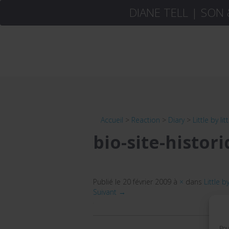
DIANE TELL | SON
Accueil
>
Reaction
>
Diary
>
Little by littl
bio-site-histor
Publié le
20 février 2009
à
×
dans
Little by 
Suivant →
Pou