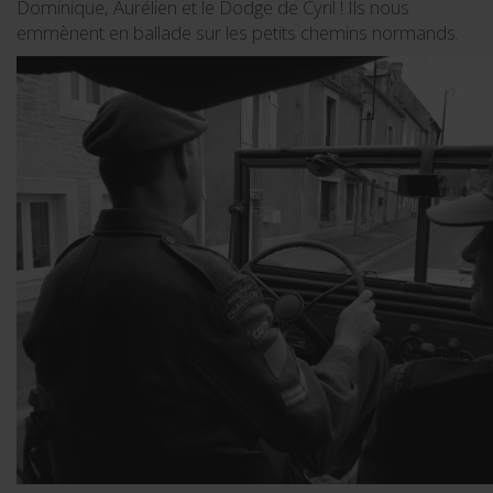
Dominique, Aurélien et le Dodge de Cyril ! Ils nous
emmènent en ballade sur les petits chemins normands.