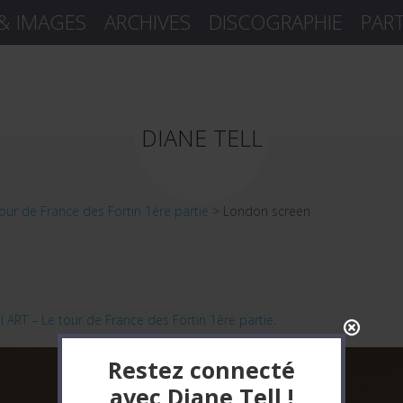
 & IMAGES
ARCHIVES
DISCOGRAPHIE
PAR
DIANE TELL
tour de France des Fortin 1ère partie
>
London screen
s
I ART – Le tour de France des Fortin 1ère partie
.
Restez connecté
avec Diane Tell !