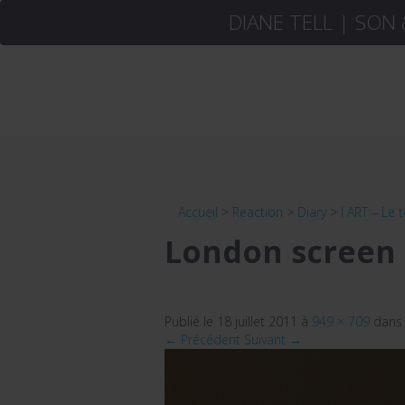
DIANE TELL | SON
Accueil
>
Reaction
>
Diary
>
I ART – Le 
London screen
Publié le
18 juillet 2011
à
949 × 709
dan
← Précédent
Suivant →