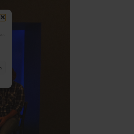
 ces
es