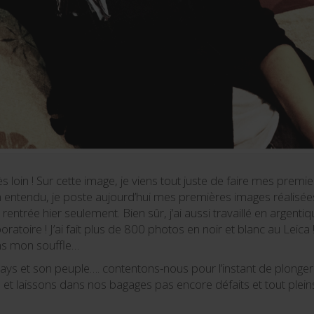
Très loin ! Sur cette image, je viens tout juste de faire mes pr
n entendu, je poste aujourd’hui mes premières images réalisée
s rentrée hier seulement. Bien sûr, j’ai aussi travaillé en argen
boratoire ! J’ai fait plus de 800 photos en noir et blanc au Leica
ns mon souffle…
 pays et son peuple…. contentons-nous pour l’instant de plonger
e et laissons dans nos bagages pas encore défaits et tout pleins