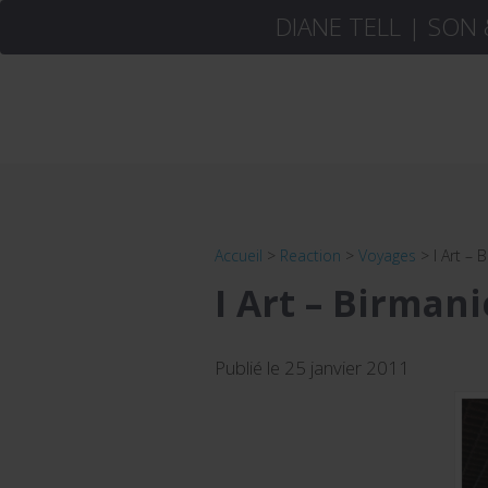
DIANE TELL | SON
Accueil
>
Reaction
>
Voyages
>
I Art – 
I Art – Birmani
Publié le 25 janvier 2011